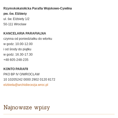
Rzymskokatolicka Parafia Wojskowo-Cywilna
pw. św. Elżbiety
ul. św. Elżbiety 1/2
50-111 Wrocław
KANCELARIA PARAFIALNA
czynna od poniedziałku do wtorku
w godz. 10.00-12.00
i od środy do piątku
w godz. 16.30-17.30
+48 605-248-235
KONTO PARAFII
PKO BP IV O/WROCŁAW
10 10205242 0000 2902 0120 8172
elzbieta@archidiecezja.wroc.pl
Najnowsze wpisy