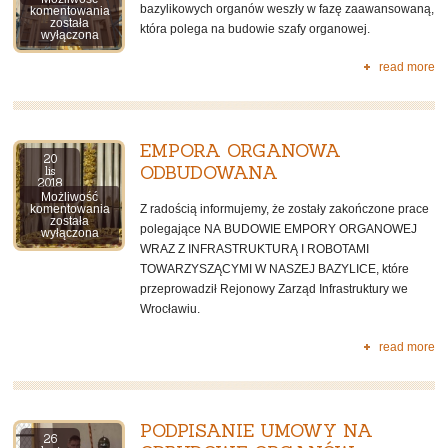
bazylikowych organów weszły w fazę zaawansowaną,
BUDOWA
komentowania
SZAFY
została
która polega na budowie szafy organowej.
ORGANOWEJ
wyłączona
read more
EMPORA ORGANOWA
20
ODBUDOWANA
lis
2018
Możliwość
EMPORA
Z radością informujemy, że zostały zakończone prace
komentowania
ORGANOWA
została
polegające NA BUDOWIE EMPORY ORGANOWEJ
ODBUDOWANA
wyłączona
WRAZ Z INFRASTRUKTURĄ I ROBOTAMI
TOWARZYSZĄCYMI W NASZEJ BAZYLICE, które
przeprowadził Rejonowy Zarząd Infrastruktury we
Wrocławiu.
read more
PODPISANIE UMOWY NA
26