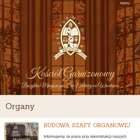
menu
Kościół Garnizonowy
Bazylika Mniejsza pw. Św. Elżbiety we Wrocławiu
Organy
BUDOWA SZAFY ORGANOWEJ
16
paź
2020
Informujemy, że prace przy rekonstrukcji naszych
Możliwość