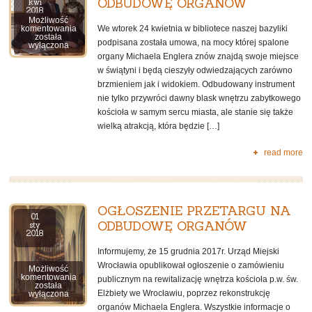
ODBUDOWĘ ORGANÓW
kwi
2018
Możliwość
PODPISANIE
We wtorek 24 kwietnia w bibliotece naszej bazyliki
komentowania
UMOWY
została
podpisana została umowa, na mocy której spalone
NA
wyłączona
ODBUDOWĘ
organy Michaela Englera znów znajdą swoje miejsce
ORGANÓW
w świątyni i będą cieszyły odwiedzających zarówno
brzmieniem jak i widokiem. Odbudowany instrument
nie tylko przywróci dawny blask wnętrzu zabytkowego
kościoła w samym sercu miasta, ale stanie się także
wielką atrakcją, która będzie […]
read more
OGŁOSZENIE PRZETARGU NA
01
ODBUDOWĘ ORGANÓW
sty
2018
Informujemy, że 15 grudnia 2017r. Urząd Miejski
Wrocławia opublikował ogłoszenie o zamówieniu
Możliwość
OGŁOSZENIE
komentowania
publicznym na rewitalizację wnętrza kościoła p.w. św.
PRZETARGU
została
Elżbiety we Wrocławiu, poprzez rekonstrukcję
NA
wyłączona
ODBUDOWĘ
organów Michaela Englera. Wszystkie informacje o
ORGANÓW