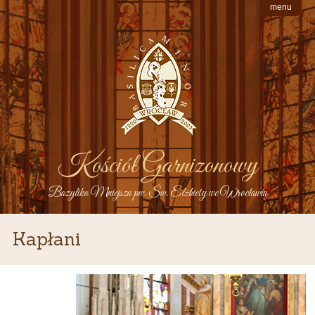
menu
Kościół Garnizonowy
Bazylika Mniejsza pw. Św. Elżbiety we Wrocławiu
Kapłani