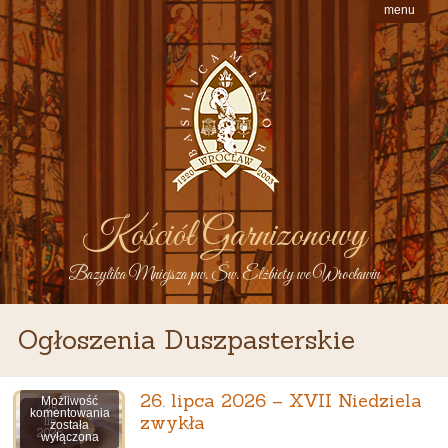
menu
Kościół Garnizonowy
Bazylika Mniejsza pw. Św. Elżbiety we Wrocławiu
Ogłoszenia Duszpasterskie
26. lipca 2026 – XVII Niedziela
Możliwość
25
26.
komentowania
zwykła
lip
lipca
została
2026
2026
wyłączona