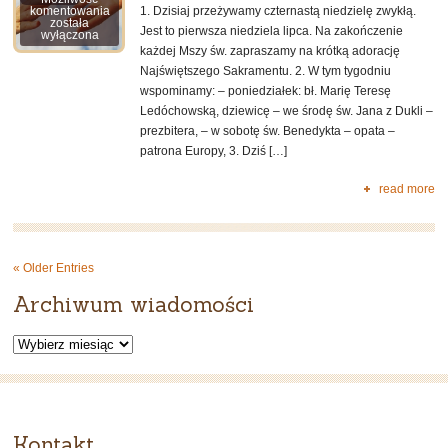
XIV
1. Dzisiaj przeżywamy czternastą niedzielę zwykłą.
komentowania
niedziela
została
Jest to pierwsza niedziela lipca. Na zakończenie
zwykła.
wyłączona
5
każdej Mszy św. zapraszamy na krótką adorację
lipca
2026
Najświętszego Sakramentu. 2. W tym tygodniu
wspominamy: – poniedziałek: bł. Marię Teresę
Ledóchowską, dziewicę – we środę św. Jana z Dukli –
prezbitera, – w sobotę św. Benedykta – opata –
patrona Europy, 3. Dziś […]
read more
« Older Entries
Archiwum wiadomości
Archiwum
wiadomości
Kontakt