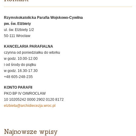
Rzymskokatolicka Parafia Wojskowo-Cywilna
pw. św. Elżbiety
ul. św. Elżbiety 1/2
50-111 Wrocław
KANCELARIA PARAFIALNA
czynna od poniedziałku do wtorku
w godz. 10.00-12.00
i od środy do piątku
w godz. 16.30-17.30
+48 605-248-235
KONTO PARAFII
PKO BP IV O/WROCŁAW
10 10205242 0000 2902 0120 8172
elzbieta@archidiecezja.wroc.pl
Najnowsze wpisy