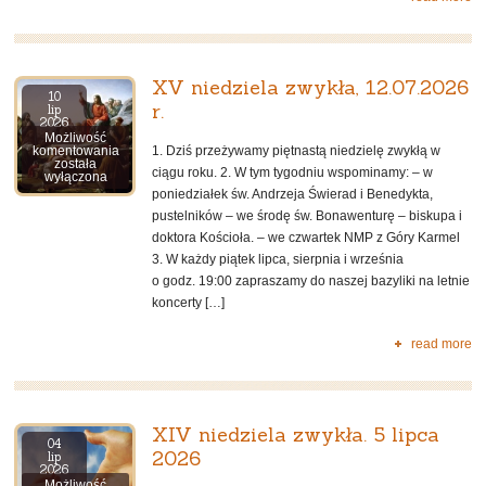
XV niedziela zwykła, 12.07.2026
10
r.
lip
2026
Możliwość
XV
1. Dziś przeżywamy piętnastą niedzielę zwykłą w
komentowania
niedziela
została
ciągu roku. 2. W tym tygodniu wspominamy: – w
zwykła,
wyłączona
12.07.2026
poniedziałek św. Andrzeja Świerad i Benedykta,
r.
pustelników – we środę św. Bonawenturę – biskupa i
doktora Kościoła. – we czwartek NMP z Góry Karmel
3. W każdy piątek lipca, sierpnia i września
o godz. 19:00 zapraszamy do naszej bazyliki na letnie
koncerty […]
read more
XIV niedziela zwykła. 5 lipca
04
2026
lip
2026
Możliwość