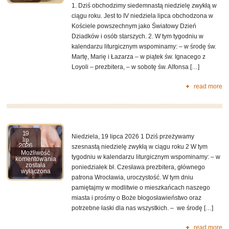
–
1. Dziś obchodzimy siedemnastą niedzielę zwykłą w
XVII
Niedziela
ciągu roku. Jest to IV niedziela lipca obchodzona w
zwykła
Kościele powszechnym jako Światowy Dzień
Dziadków i osób starszych. 2. W tym tygodniu w
kalendarzu liturgicznym wspominamy: – w środę św.
Martę, Marię i Łazarza – w piątek św. Ignacego z
Loyoli – prezbitera, – w sobotę św. Alfonsa […]
read more
19
Niedziela, 19 lipca 2026 1 Dziś przeżywamy
lip
2026
szesnastą niedzielę zwykłą w ciągu roku 2 W tym
Możliwość
tygodniu w kalendarzu liturgicznym wspominamy: – w
komentowania
została
poniedziałek bł. Czesława prezbitera, głównego
wyłączona
patrona Wrocławia, uroczystość. W tym dniu
pamiętajmy w modlitwie o mieszkańcach naszego
miasta i prośmy o Boże błogosławieństwo oraz
potrzebne łaski dla nas wszystkich. – we środę […]
read more