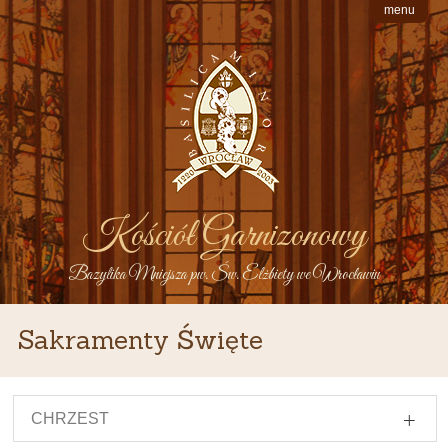
menu
Kościół Garnizonowy
Bazylika Mniejsza pw. Św. Elżbiety we Wrocławiu
Sakramenty Święte
CHRZEST