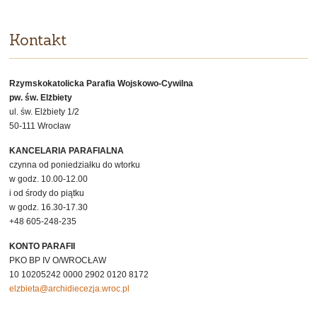
Kontakt
Rzymskokatolicka Parafia Wojskowo-Cywilna
pw. św. Elżbiety
ul. św. Elżbiety 1/2
50-111 Wrocław
KANCELARIA PARAFIALNA
czynna od poniedziałku do wtorku
w godz. 10.00-12.00
i od środy do piątku
w godz. 16.30-17.30
+48 605-248-235
KONTO PARAFII
PKO BP IV O/WROCŁAW
10 10205242 0000 2902 0120 8172
elzbieta@archidiecezja.wroc.pl