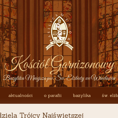
Kościół Garnizonowy
Bazylika Mniejsza pw. Św. Elżbiety we Wrocławiu
aktualności
o parafii
bazylika
św. elżb
ziela Trójcy Najświętszej