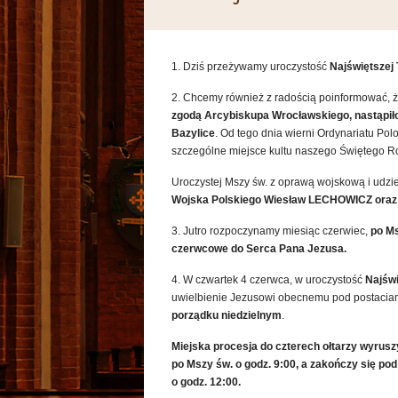
1. Dziś przeżywamy uroczystość
Najświętszej 
2. Chcemy również z radością poinformować, że 3
zgodą Arcybiskupa Wrocławskiego, nastąpiło
Bazylice
. Od tego dnia wierni Ordynariatu Po
szczególne miejsce kultu naszego Świętego R
Uroczystej Mszy św. z oprawą wojskową i udz
Wojska Polskiego Wiesław LECHOWICZ oraz 
3. Jutro rozpoczynamy miesiąc czerwiec,
po Ms
czerwcowe do Serca Pana Jezusa.
4. W czwartek 4 czerwca, w uroczystość
Najświ
uwielbienie Jezusowi obecnemu pod postacia
porządku niedzielnym
.
Miejska procesja do czterech ołtarzy wyrus
po Mszy św. o godz. 9:00, a
zakończy się pod
o godz. 12:00.