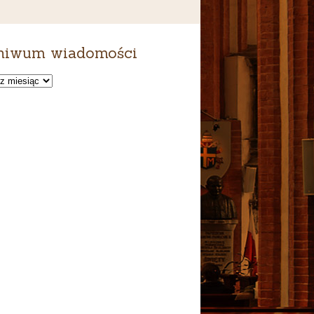
hiwum wiadomości
um
ści