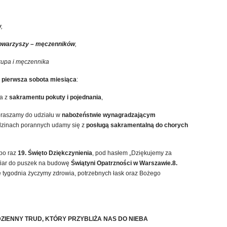
w
,
Towarzyszy
– męczenników
,
kupa i męczennika
i pierwsza sobota
miesiąca
:
a z
sakramentu pokuty i pojednania
,
praszamy do udziału w
nabożeństwie wynagradzającym
dzinach porannych udamy się z
posługą sakramentalną do chorych
 po raz
19. Święto Dziękczynienia
, pod hasłem „Dziękujemy za
fiar do puszek na budowę
Świątyni Opatrzności w Warszawie.8.
 tygodnia życzymy zdrowia, potrzebnych łask oraz Bożego
IENNY TRUD, KTÓRY PRZYBLIŻA NAS DO NIEBA