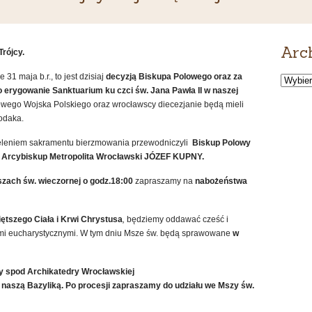
Arc
Trójcy.
1 maja b.r., to jest dzisiaj
decyzją Biskupa Polowego oraz za
Archiw
wiadomo
 erygowanie Sanktuarium ku czci św. Jana Pawła II w naszej
lowego Wojska Polskiego oraz wrocławscy diecezjanie będą mieli
odaka.
ieleniem sakramentu bierzmowania przewodniczyli
Biskup Polowy
Arcybiskup Metropolita Wrocławski JÓZEF KUPNY.
zach św. wieczornej o godz.18:00
zapraszamy na
nabożeństwa
ętszego Ciała i Krwi Chrystusa
,
będziemy oddawać cześć i
mi eucharystycznymi. W tym dniu Msze św. będą sprawowane
w
zy spod Archikatedry Wrocławskiej
 naszą Bazyliką. Po procesji zapraszamy do udziału we Mszy św.