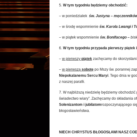
5.
W tym tygodniu będziemy obchodzić:
– w poniedziałek
św. Justyna
– męczennikó
– w środę wspomnienie
św. Karola Lwangi i 
– w piątek wspomnienie
św. Bonifacego –
bis
6.
W tym tygodniu przypada pierwszy piątek 
–
w pierwszy
piątek
zachęcamy do skorzystani
–
w pierwszą
sobotę
po Mszy św. porannej za
Niepokalanemu Sercu Maryi
. Tego dnia w go
z naszej parafii.
7. W najbliższą niedzielę będziemy obchodzić
świadectwo wiary”. Zachęcamy do składania o
Solenizantom i jubilatom
rozpoczynającego się
błogosławieństwa.
NIECH CHRYSTUS BŁOGOSŁAWI NASZ CODZ