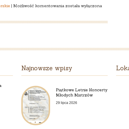
31
rskie
|
Możliwość komentowania
została wyłączona
maja
2026
r.
Niedziela
Trójcy
Najświętszej
Najnowsze wpisy
Loka
a
Piątkowe Letnie Koncerty
Młodych Mistrzów
29 lipca 2026