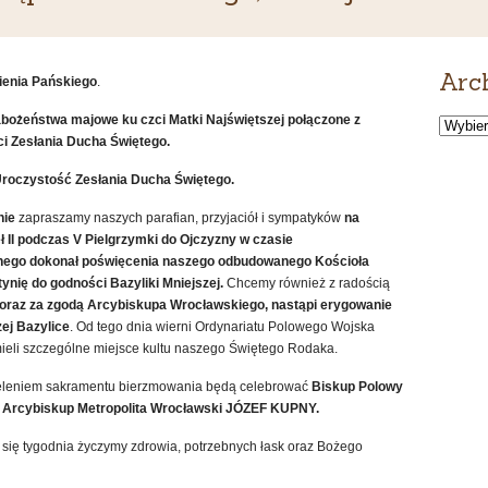
Arc
enia Pańskiego
.
bożeństwa majowe ku czci Matki Najświętszej
połączone z
Archiw
wiadomo
i Zesłania Ducha Świętego.
roczystość Zesłania Ducha Świętego.
nie
zapraszamy naszych parafian, przyjaciół i sympatyków
na
 II podczas V Pielgrzymki do Ojczyzny w czasie
ego dokonał poświęcenia naszego odbudowanego Kościoła
ynię do godności Bazyliki Mniejszej.
Chcemy również z radością
oraz za zgodą Arcybiskupa Wrocławskiego, nastąpi erygowanie
ej Bazylice
. Od tego dnia wierni Ordynariatu Polowego Wojska
ieli szczególne miejsce kultu naszego Świętego Rodaka.
zieleniem sakramentu bierzmowania będą celebrować
Biskup Polowy
Arcybiskup Metropolita Wrocławski JÓZEF KUPNY.
się tygodnia życzymy zdrowia, potrzebnych łask oraz Bożego