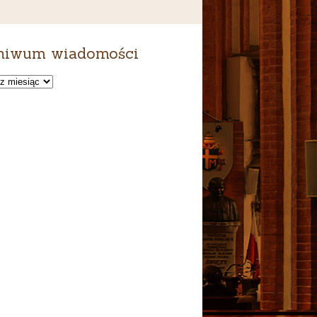
hiwum wiadomości
um
ści