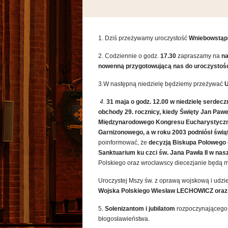
1. Dziś przeżywamy uroczystość
Wniebowstąpi
2. Codziennie o godz.
17.30
zapraszamy na
na
nowenną przygotowującą nas
do uroczystośc
3.W następną niedzielę będziemy przeżywać
U
4.
31 maja o godz. 12.00 w niedzielę
serdecz
obchody 29. rocznicy,
kiedy Święty Jan Paweł
Międzynarodowego Kongresu Eucharystyczn
Garnizonowego, a w roku 2003 podniósł świąt
poinformować, że
decyzją Biskupa Polowego 
Sanktuarium ku czci św. Jana Pawła II w nasz
Polskiego oraz wrocławscy diecezjanie będą m
Uroczystej Mszy św. z oprawą wojskową i ud
Wojska Polskiego Wiesław LECHOWICZ oraz 
5.
Solenizantom i jubilatom
rozpoczynającego 
błogosławieństwa.