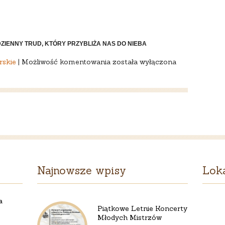
IENNY TRUD, KTÓRY PRZYBLIŻA NAS DO NIEBA
Niedziela
rskie
|
Możliwość komentowania
została wyłączona
Wniebowstąpienia
Pańskiego,
17
maja
2026
r.
Najnowsze wpisy
Loka
a
Piątkowe Letnie Koncerty
Młodych Mistrzów