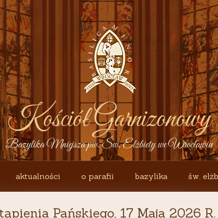
Kościół Garnizonowy
Bazylika Mniejsza pw. Św. Elżbiety we Wrocławiu
aktualności
o parafii
bazylika
św. elżb
ąpienia Pańskiego, 17 Maja 2026 R.