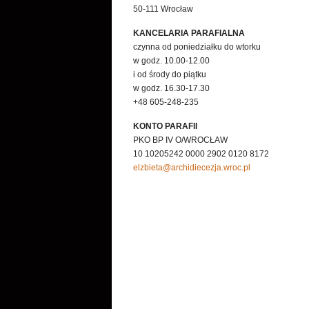
50-111 Wrocław
KANCELARIA PARAFIALNA
czynna od poniedziałku do wtorku
w godz. 10.00-12.00
i od środy do piątku
w godz. 16.30-17.30
+48 605-248-235
KONTO PARAFII
PKO BP IV O/WROCŁAW
10 10205242 0000 2902 0120 8172
elzbieta@archidiecezja.wroc.pl