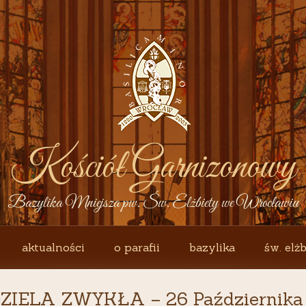
Kościół Garnizonowy
Bazylika Mniejsza pw. Św. Elżbiety we Wrocławiu
aktualności
o parafii
bazylika
św. elżb
ZIELA ZWYKŁA – 26 Października