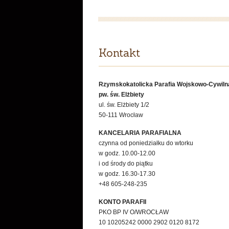
Kontakt
Rzymskokatolicka Parafia Wojskowo-Cywiln
pw. św. Elżbiety
ul. św. Elżbiety 1/2
50-111 Wrocław
KANCELARIA PARAFIALNA
czynna od poniedziałku do wtorku
w godz. 10.00-12.00
i od środy do piątku
w godz. 16.30-17.30
+48 605-248-235
KONTO PARAFII
PKO BP IV O/WROCŁAW
10 10205242 0000 2902 0120 8172