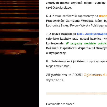
zmarłych można uzyskać odpust zupełny 
czyśćcu cierpiące.
6. Już teraz serdecznie zapraszamy na
urocz
Pracowników Garnizonu Wrocław
, której 
Lechowicz Biskup Polowy Wojska Polskiego, 
7.
Z okazji trwającego
Roku Jubileuszoweg
członków kapituły przy naszej bazylice, 
konfesjonale.
W przyszłą niedzielę
gości
Dekanatu
Inspektoratu Wsparcia Sił Zbrojny
w
Bydgoszczy
.
8.
Solenizantom i jubilatom
rozpoczynając
błogosławieństwa.
25 października 2025 |
Ogłoszenia du
wyłączona
Comments are closed.