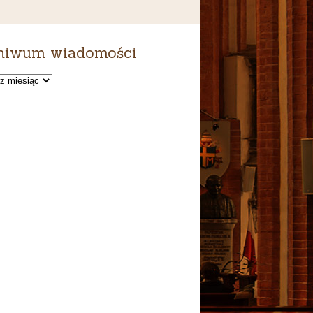
hiwum wiadomości
um
ści