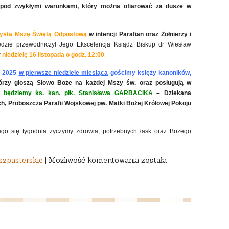
pod zwykłymi warunkami, który można ofiarować za dusze w
ystą Mszę Świętą Odpustową
w intencji Parafian oraz Żołnierzy i
będzie przewodniczył Jego Ekscelencja Ksiądz Biskup dr Wiesław
w
niedzielę 16 listopada o godz. 12:00
.
o 2025
w pierwsze niedziele miesiąca
gościmy księży kanoników
,
którzy głoszą Słowo Boże na każdej Mszy św. oraz posługują w
ć będziemy
ks. kan. płk.
Stanisława GARBACIKA
– Dziekana
ch
, Proboszcza Parafii Wojskowej pw.
Matki Bożej Królowej Pokoju
ego się tygodnia życzymy zdrowia, potrzebnych łask oraz Bożego
TRZYDZIESTA
szpasterskie
|
Możliwość komentowania
została
NIEDZIELA
ZWYKŁA
–
26
października
2025