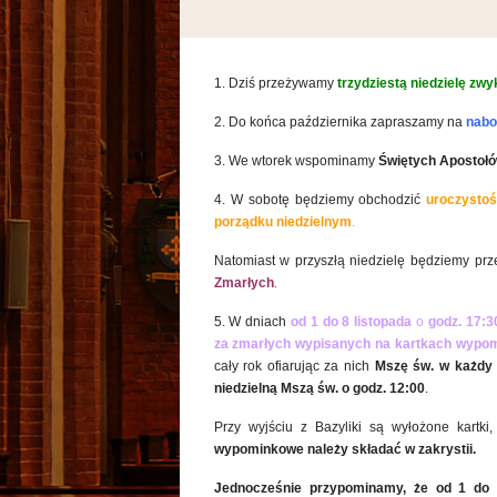
1. Dziś przeżywamy
trzydziestą niedzielę zwy
2. Do końca października zapraszamy na
nabo
3. We wtorek wspominamy
Świętych Apostołó
4. W sobotę będziemy obchodzić
uroczysto
porządku niedzielnym
.
Natomiast w przyszłą niedzielę będziemy pr
Zmarłych
.
5. W dniach
od 1 do 8 listopada
o
godz. 17:
za zmarłych wypisanych na kartkach wypo
cały rok ofiarując za nich
Mszę św. w każdy 
niedzielną Mszą św. o godz. 12:00
.
Przy wyjściu z Bazyliki są wyłożone kartk
wypominkowe należy składać w zakrystii.
Jednocześnie przypominamy, że od 1 do 