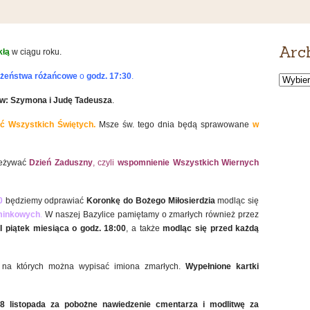
Arc
kłą
w ciągu roku.
żeństwa różańcowe
o
godz. 17:30
.
Archiw
wiadomo
w: Szymona i Judę Tadeusza
.
ść Wszystkich Świętych.
Msze św. tego dnia będą sprawowane
w
zeżywać
Dzień Zaduszny
, czyli
wspomnienie Wszystkich Wiernych
30
będziemy odprawiać
Koronkę do Bożego Miłosierdzia
modląc się
minkowych
.
W naszej Bazylice pamiętamy o zmarłych również przez
I piątek miesiąca
o godz. 18:00
, a także
modląc się przed każdą
i, na których można wypisać imiona zmarłych.
Wypełnione kartki
8 listopada za pobożne nawiedzenie cmentarza i modlitwę za