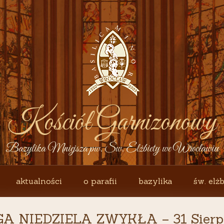
Kościół Garnizonowy
Bazylika Mniejsza pw. Św. Elżbiety we Wrocławiu
aktualności
o parafii
bazylika
św. elżb
 NIEDZIELA ZWYKŁA – 31 Sierp