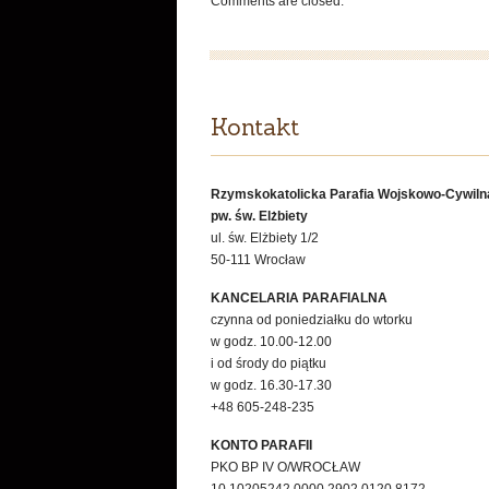
Comments are closed.
Kontakt
Rzymskokatolicka Parafia Wojskowo-Cywiln
pw. św. Elżbiety
ul. św. Elżbiety 1/2
50-111 Wrocław
KANCELARIA PARAFIALNA
czynna od poniedziałku do wtorku
w godz. 10.00-12.00
i od środy do piątku
w godz. 16.30-17.30
+48 605-248-235
KONTO PARAFII
PKO BP IV O/WROCŁAW
10 10205242 0000 2902 0120 8172