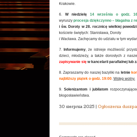
Krakowie.
6.
W niedzielę
14 września
o godz. 16
wyruszy
procesja dziękczynno – błagalna z r
i św. Doroty
w 28. rocznicę wielkiej powodz
kościele świętych: Stanisława, Doroty
i Wacława. Zachęcamy do udziału w tym wydar
7.
Informujemy
, że istnieje możliwość przys
dzieci, młodzieży, a także dorosłych z nasz
zapisywanie się
w kancelarii parafialnej lub z
8. Zapraszamy do naszej bazyliki na
letnie
kon
najbliższy
piątek o godz. 19:00
.
Wstęp wolny.
9.
Solenizantom i jubilatom
rozpoczynające
błogosławieństwa.
30 sierpnia 2025 |
Ogłoszenia duszpa