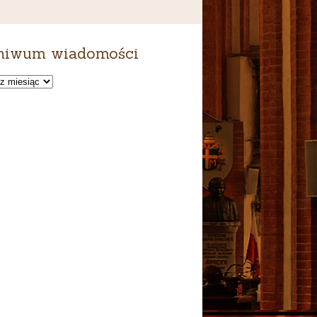
hiwum wiadomości
um
ści