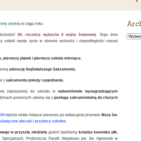
Arc
ielę zwykłą
w ciągu roku.
bchodzić
86. rocznicę wybuchu II wojny światowej
.
Tego dnia
Archiw
wiadomo
y oddali swoje życie w obronie wolności i niepodległości naszej
, pierwszy piątek i pierwsza sobota
miesiąca
:
ienną
adorację Najświętszego Sakramentu
,
a z
sakramentu pokuty i pojednania
,
nej zapraszamy do udziału w
nabożeństwie wynagradzającym
odzinach porannych udamy się z
posługą sakramentalną do chorych
:00
będzie miała miejsce pierwsza po wakacyjnej przerwie
Msza św.
oświęcone
plecaki i przybory szkolne
.
owego
w przyszłą niedzielę
gościć będziemy
księdza
kanonika
płk.
pecjalnych, Proboszcza Parafii Wojskowo pw. św. Agnieszki w