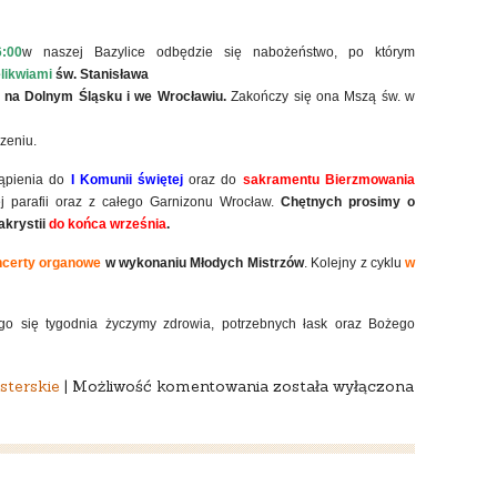
:00
w naszej Bazylice odbędzie się nabożeństwo, po którym
elikwiami
św. Stanisława
i na Dolnym Śląsku i we Wrocławiu.
Zakończy się ona Mszą św. w
zeniu.
tąpienia do
I Komunii św
iętej
oraz do
sakramentu Bierzmowania
ej parafii oraz z całego Garnizonu Wrocław.
Chętnych prosimy o
akrystii
do końca września
.
certy organowe
w wykonaniu Młodych Mistrzów
. Kolejny z cyklu
w
go się tygodnia życzymy zdrowia, potrzebnych łask oraz Bożego
DWUDZIESTA
sterskie
|
Możliwość komentowania
została wyłączona
DRUGA
NIEDZIELA
ZWYKŁA
–