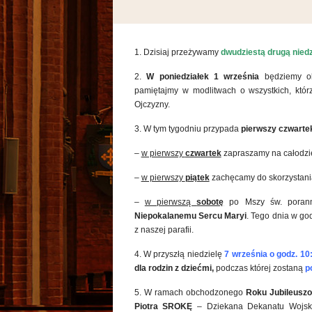
1. Dzisiaj przeżywamy
dwudziestą drugą niedz
2.
W poniedziałek
1 września
będziemy o
pamiętajmy w modlitwach o wszystkich, którz
Ojczyzny.
3. W tym tygodniu przypada
pierwszy czwartek
–
w pierwszy
czwartek
zapraszamy na całodz
–
w pierwszy
piątek
zachęcamy do skorzystani
–
w pierwszą
sobotę
po Mszy św. poran
Niepokalanemu Sercu Maryi
. Tego dnia w g
z naszej parafii.
4. W przyszłą niedzielę
7 września o
godz. 10
dla rodzin z dziećmi
,
podczas której zostaną
p
5. W ramach obchodzonego
Roku Jubileusz
Piotra SROKĘ
– Dziekana Dekanatu Wojsk S