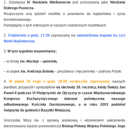
1. Dzisiejsza
IV
Niedziela Wielkanocna
jest przeżywana jako
Niedziela
Dobrego
Pasterza.
Rozpoczyna ona tydzień modlitw o powołania do kapłaństwa i życia
konsekrowanego.
Pamiętajmy o tych intencjach w naszych codziennych modlitwach.
2.
Codziennie
o godz.
17:30
zapraszamy na
nabożeństwa majowe ku czci
Matki Najświętszej.
3.
W tym tygodniu wspominamy:
– w środę
św. Macieja – apostoła
,
– w piątek
św. Andrzeja Bobolę
– prezbitera i męczennika – patrona Polski.
4.
W piątek 30 maja o godz. 18:00 serdecznie zapraszamy
naszych
parafian, przyjaciół i sympatyków
na obchody 28. rocznicy,
kiedy Święty Jan
Paweł II podczas VI Pielgrzymki do Ojczyzny w czasie Międzynarodowego
Kongresu Eucharystycznego dokonał poświęcenia naszego
odbudowanego Kościoła Garnizonowego, a w roku 2003 podniósł
świątynię do godności Bazyliki Mniejszej.
Uroczystej Mszy św. z oprawą wojskową i udzieleniem sakramentu
bierzmowania będzie przewodniczył
Biskup Polowy Wojska Polskiego Jego