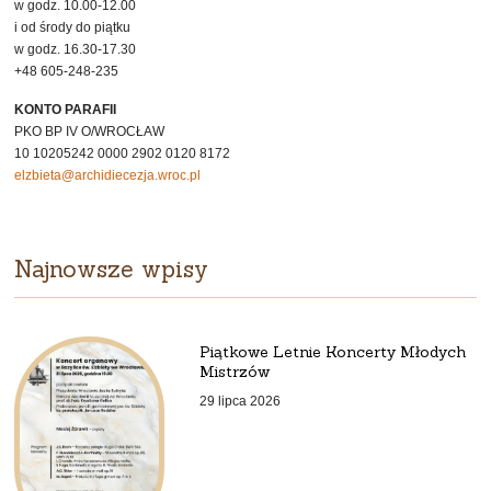
w godz. 10.00-12.00
i od środy do piątku
w godz. 16.30-17.30
+48 605-248-235
KONTO PARAFII
PKO BP IV O/WROCŁAW
10 10205242 0000 2902 0120 8172
elzbieta@archidiecezja.wroc.pl
Najnowsze wpisy
Piątkowe Letnie Koncerty Młodych
Mistrzów
29 lipca 2026