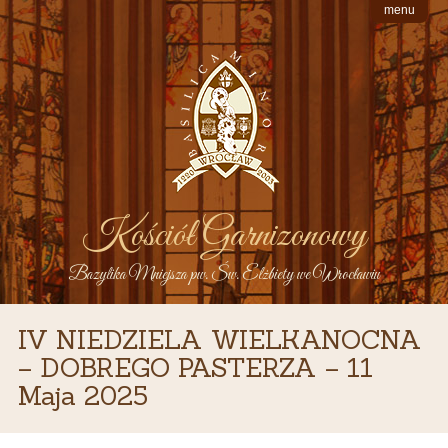
menu
Kościół Garnizonowy
Bazylika Mniejsza pw. Św. Elżbiety we Wrocławiu
IV NIEDZIELA WIELKANOCNA
– DOBREGO PASTERZA – 11
Maja 2025