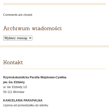
WIELKANOCNA
–
DOBREGO
Comments are closed.
PASTERZA
–
Archiwum wiadomości
11
maja
Archiwum
2025
wiadomości
Kontakt
Rzymskokatolicka Parafia Wojskowo-Cywilna
pw. św. Elżbiety
ul. św. Elżbiety 1/2
50-111 Wrocław
KANCELARIA PARAFIALNA
czynna od poniedziałku do wtorku