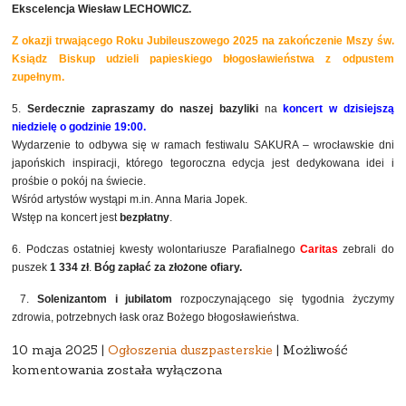
Ekscelencja Wiesław LECHOWICZ.
Z okazji trwającego Roku Jubileuszowego 2025 na zakończenie Mszy św.
Ksiądz Biskup udzieli papieskiego błogosławieństwa z odpustem
zupełnym.
5.
Serdecznie zapraszamy do naszej bazyliki
na
koncert w dzisiejszą
niedzielę o godzinie 19:00.
Wydarzenie to odbywa się w ramach festiwalu SAKURA – wrocławskie dni
japońskich inspiracji, którego tegoroczna edycja jest dedykowana idei i
prośbie o pokój na świecie.
Wśród artystów wystąpi m.in. Anna Maria Jopek.
Wstęp na koncert jest
bezpłatny
.
6. Podczas ostatniej kwesty wolontariusze Parafialnego
Caritas
zebrali do
puszek
1 334 zł
.
Bóg zapłać za złożone ofiary.
7.
Solenizantom i jubilatom
rozpoczynającego się tygodnia życzymy
zdrowia, potrzebnych łask oraz Bożego błogosławieństwa.
10 maja 2025 |
Ogłoszenia duszpasterskie
|
Możliwość
IV
komentowania
została wyłączona
NIEDZIELA