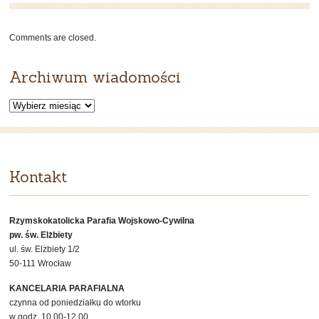
Niedziela
Biblijna
Comments are closed.
–
4
Archiwum wiadomości
maja
2025
Archiwum
wiadomości
Kontakt
Rzymskokatolicka Parafia Wojskowo-Cywilna
pw. św. Elżbiety
ul. św. Elżbiety 1/2
50-111 Wrocław
KANCELARIA PARAFIALNA
czynna od poniedziałku do wtorku
w godz. 10.00-12.00