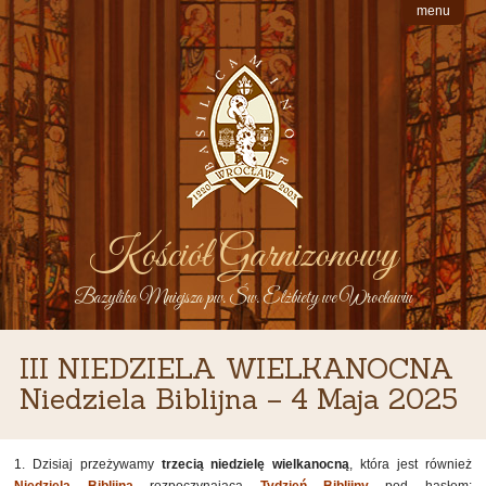
menu
Kościół Garnizonowy
Bazylika Mniejsza pw. Św. Elżbiety we Wrocławiu
III NIEDZIELA WIELKANOCNA
Niedziela Biblijna – 4 Maja 2025
1. Dzisiaj przeżywamy
trzecią niedzielę wielkanocną
, która jest również