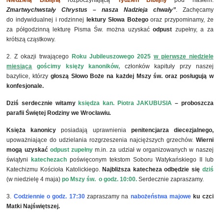
Niedzielą Biblijną
rozpoczynającą
Tydzień Biblijny
pod hasłem:
Zmartwychwstały Chrystus – nasza Nadzieja chwały”
. Zachęcamy
do indywidualnej i rodzinnej
lektury Słowa Bożego
oraz przypominamy, że
za półgodzinną lekturę Pisma Św. można uzyskać
odpust
zupełny, a za
krótszą cząstkowy.
2. Z okazji trwającego
Roku Jubileuszowego 2025
w pierwsze niedziele
miesiąca
gościmy księży kanoników
,
członków kapituły przy naszej
bazylice, którzy
głoszą Słowo Boże
na każdej Mszy św. oraz posługują w
konfesjonale.
Dziś serdecznie witamy
księdza
kan. Piotra JAKUBUSIA
– proboszcza
parafii Świętej Rodziny we Wrocławiu
.
Księża kanonicy
posiadają uprawnienia
penitencjarza diecezjalnego,
upoważniające do udzielania rozgrzeszenia najcięższych grzechów.
Wierni
mogą uzyskać
odpust zupełny
m.in. za udział w organizowanych w naszej
świątyni
katechezach
poświęconym tekstom Soboru Watykańskiego II lub
Katechizmu Kościoła Katolickiego.
Najbliższa katecheza odbędzie się
dziś
(w niedzielę 4 maja)
po Mszy św. o godz. 10:00
.
Serdecznie zapraszamy.
3.
Codziennie
o godz.
17:30
zapraszamy na
nabożeństwa majowe
ku czci
Matki Najświętszej.