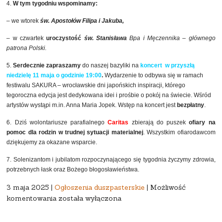
4.
W tym tygodniu wspominamy:
– we wtorek
św. Apostołów Filipa i Jakuba,
– w czwartek
uroczystość
św. Stanisława
Bpa i Męczennika – głównego
patrona Polski.
5.
Serdecznie zapraszamy
do naszej bazyliki na
koncert w przyszłą
niedzielę 11 maja o godzinie 19:00
.
Wydarzenie to odbywa się w ramach
festiwalu SAKURA – wrocławskie dni japońskich inspiracji, którego
tegoroczna edycja jest dedykowana idei i prośbie o pokój na świecie. Wśród
artystów wystąpi m.in. Anna Maria Jopek. Wstęp na koncert jest
bezpłatny
.
6. Dziś wolontariusze parafialnego
Caritas
zbierają do puszek
ofiary na
pomoc dla rodzin w trudnej sytuacji materialnej
. Wszystkim ofiarodawcom
dziękujemy za okazane wsparcie.
7. Solenizantom i jubilatom rozpoczynającego się tygodnia życzymy zdrowia,
potrzebnych łask oraz Bożego błogosławieństwa.
3 maja 2025 |
Ogłoszenia duszpasterskie
|
Możliwość
III
komentowania
została wyłączona
NIEDZIELA
WIELKANOCNA