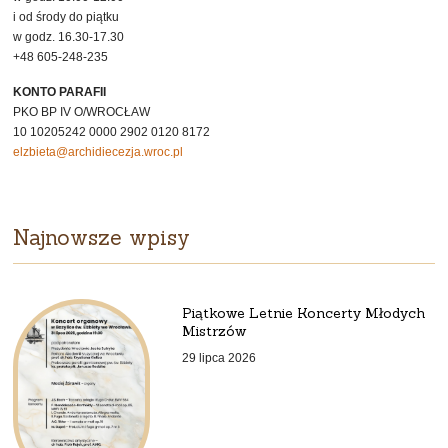
i od środy do piątku
w godz. 16.30-17.30
+48 605-248-235
KONTO PARAFII
PKO BP IV O/WROCŁAW
10 10205242 0000 2902 0120 8172
elzbieta@archidiecezja.wroc.pl
Najnowsze wpisy
Piątkowe Letnie Koncerty Młodych
Mistrzów
29 lipca 2026