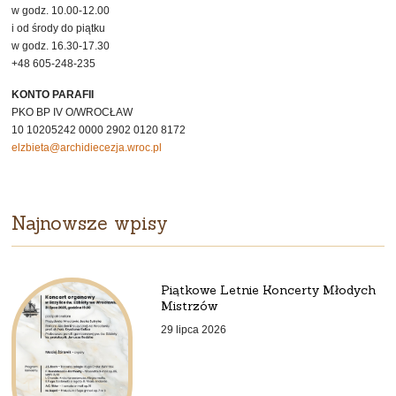
w godz. 10.00-12.00
i od środy do piątku
w godz. 16.30-17.30
+48 605-248-235
KONTO PARAFII
PKO BP IV O/WROCŁAW
10 10205242 0000 2902 0120 8172
elzbieta@archidiecezja.wroc.pl
Najnowsze wpisy
Piątkowe Letnie Koncerty Młodych
Mistrzów
29 lipca 2026