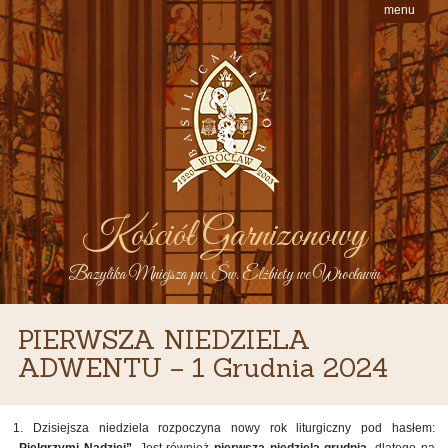
menu
Kościół Garnizonowy
Bazylika Mniejsza pw. Św. Elżbiety we Wrocławiu
PIERWSZA NIEDZIELA
ADWENTU – 1 Grudnia 2024
1. Dzisiejsza niedziela rozpoczyna nowy rok liturgiczny pod hasłem: