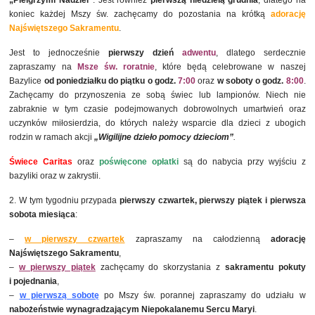
„
Pielgrzymi Nadziei”
. Jest również
pierwszą niedzielą grudnia
, dlatego na
koniec każdej Mszy św. zachęcamy do pozostania na krótką
adorację
Najświętszego Sakramentu
.
Jest to jednocześnie
pierwszy dzień
adwentu
, dlatego serdecznie
zapraszamy na
Msze św. roratnie
, które będą celebrowane w naszej
Bazylice
od poniedziałku do piątku o
godz.
7:00
oraz
w soboty o
godz.
8:00
.
Zachęcamy do przynoszenia ze sobą świec lub lampionów. Niech nie
zabraknie w tym czasie podejmowanych dobrowolnych umartwień oraz
uczynków miłosierdzia, do których należy wsparcie dla dzieci z ubogich
rodzin w ramach akcji
„Wigilijne dzieło pomocy dzieciom”
.
Świece Caritas
oraz
poświęcone opłatki
są do nabycia przy wyjściu z
bazyliki oraz w zakrystii.
2. W tym tygodniu przypada
pierwszy czwartek, pierwszy piątek i pierwsza
sobota
miesiąca
:
–
w pierwszy czwartek
zapraszamy na całodzienną
adorację
Najświętszego Sakramentu
,
–
w pierwszy piątek
zachęcamy do skorzystania z
sakramentu pokuty
i pojednania
,
–
w pierwszą sobotę
po Mszy św. porannej zapraszamy do udziału w
nabożeństwie wynagradzającym Niepokalanemu Sercu Maryi
.