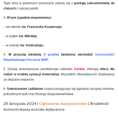
Tego dnia w godzinach porannych udamy się z
posługą sakramentalną do
chorych
z naszej parafii.
3.
W tym tygodniu wspominamy:
– we wtorek
św. Franciszka Ksawerego
,
– w piątek
św. Mikołaja
,
– w sobotę
św. Ambrożego.
4.
W przyszłą niedzielę
8 grudnia
będziemy obchodzić
Uroczystość
Niepokalanego Poczęcia NMP
.
5. Dzisiaj wolontariusze parafialnego oddziału
Caritas
zbierają
ofiary dla
rodzin w trudnej sytuacji materialnej.
Wszystkim ofiarodawcom dziękujemy
za okazane wsparcie.
6.
Solenizantom i jubilatom
rozpoczynającego się tygodnia życzymy zdrowia,
potrzebnych łask oraz Bożego błogosławieństwa.
29 listopada 2024 |
Ogłoszenia duszpasterskie
|
Możliwość
PIERWSZA
komentowania
została wyłączona
NIEDZIELA