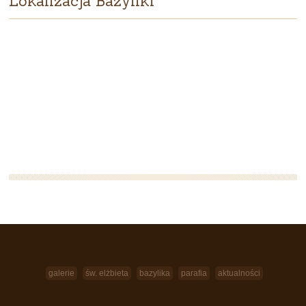
Lokalizacja Bazyliki
galerie
św. elżbieta
bazylika
parafia
aktualności